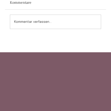
Kommentare
Kommentar verfassen...
Was sind die meistgegoogelten
Hochzeitsfragen?