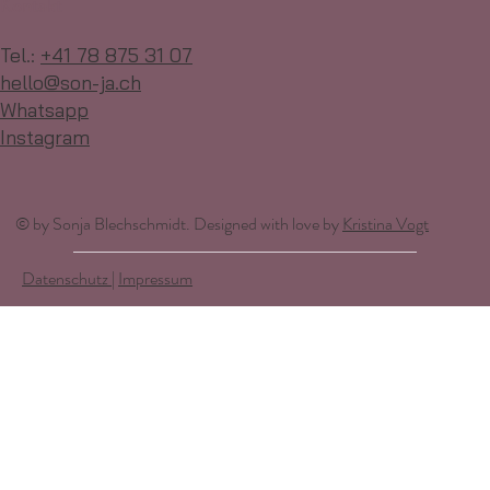
Kontakt
Tel.:
+41 78 875 31 07
hello@son-ja.ch
Whatsapp
Instagram
© by Sonja Blechschmidt. Designed with love by
Kristina Vogt
Datenschutz
|
Impressum