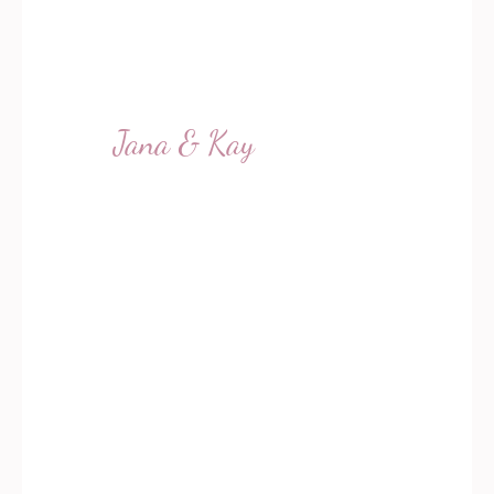
nächste Zeremonie mit Dir,
vielleicht zur Geburt
unseres zweiten Kindes.»
Jana & Kay