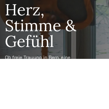
Herz,
Stimme &
Gefühl
Ob freie Trauung in Bern, eine
Willkommensfeier für euer Kind oder eine
persönliche Abschiedszeremonie – ich
gestalte als zertifizierte Zeremonienleiterin
und Sängerin Momente, die berühren und
verbinden. Mit Herz, Stimme und viel
Empathie kreiere ich einen liebevollen
Rahmen für eure besonderen Anlässe – in