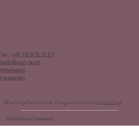
Kontakt
Tel.:
+41 78 875 31 07
hello@son-ja.ch
Whatsapp
Instagram
© by Sonja Blechschmidt. Designed with love by
Kristina Vogt
Datenschutz
|
Impressum