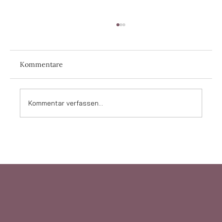
Kommentare
Kommentar verfassen...
Was sind die meistgegoogelten
Hochzeitsfragen?