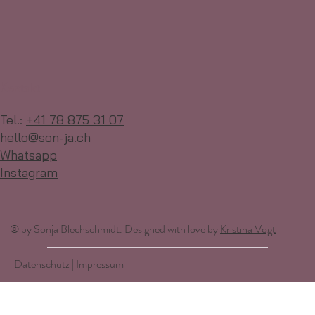
Kontakt
Tel.:
+41 78 875 31 07
hello@son-ja.ch
Whatsapp
Instagram
© by Sonja Blechschmidt. Designed with love by
Kristina Vogt
Datenschutz
|
Impressum